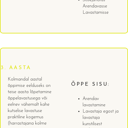
Arendavasse
Lavastamisse
3. AASTA
Kolmandal aastal
ÕPPE SISU:
õppimise eelduseks on
teise aasta lõpetamine
õppelavastusega või
Arendav
eelnev vähemalt kahe
lavastamine
kutselise lavastuse
Lavastaja egost ja
praktiline kogemus
lavastaja
(harrastajana kolme
kunstilisest