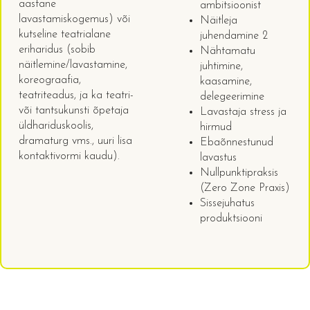
aastane
ambitsioonist
lavastamiskogemus) või
Näitleja
kutseline teatrialane
juhendamine 2
eriharidus (sobib
Nähtamatu
näitlemine/lavastamine,
juhtimine,
koreograafia,
kaasamine,
teatriteadus, ja ka teatri-
delegeerimine
või tantsukunsti õpetaja
Lavastaja stress ja
üldhariduskoolis,
hirmud
dramaturg vms., uuri lisa
Ebaõnnestunud
kontaktivormi kaudu).
lavastus
Nullpunktipraksis
(Zero Zone Praxis)
Sissejuhatus
produktsiooni