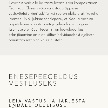
Lavastus võib olla ka tantsulavastus või kompositsioon.
Teatrikool Claresis võib väljastada õppesse
vastuvõetuile kinnituskirja, kui see on abiks praktikakoha
leidmisel. NB! Juhime tähelepanu, et Kool ei vastuta
õppetulemuste eest- õpetaja juhendamist järgimata
tulemusele ei jõua. Tegemist on loovalaga, kus
edasijõudmine on alati sõltuv individuaalsest ajalisest
panustamisest ning ka eeldustest.
ENESEPEEGELDUS
VESTLUSEKS
LEIA VASTUS JA JÄRJESTA
ENDALE OLULISUSE