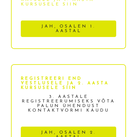
KURSUSELE SIIN
JAH, OSALEN 1.
AASTAL
REGISTREERI END
VESTLUSELE JA 2. AASTA
KURSUSELE SIIN
3. AASTALE
REGISTREERUMISEKS VÕTA
PALUN ÜHENDUST
KONTAKTVORMI KAUDU
JAH, OSALEN 2.