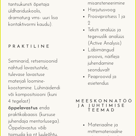
misansteneerimine
tantsukunsti õpetaja
Harjutusvoog
üldhariduskoolis,
Prooviprotsess 1 ja
dramaturg vms- uuri lisa
2
kontaktivormi kaudu).
Teksti analüüs ja
tegevuslik analüüs
(Active Analysis)
PRAKTILINE
Läbimängud
proovis, näitleja
Seminarid, retsensioonid
juhendamine
nähtud lavastustele,
seonduvalt
tulevase lavastuse
Peaproovid ja
materjali loomine-
esietendus
koostamine. Lühinäidendi
või kompositsiooni (kuni
MEESKONNATÖÖ
4 tegelast)
JA JUHTIMISE
õppelavastus
enda
TEEMAD
praktikabaasis (kursuse
juhendaja mentorlusega).
Materiaalne ja
Õppelavastus võib
mittemateriaalne
toimuda ka nt luuleõhtu,