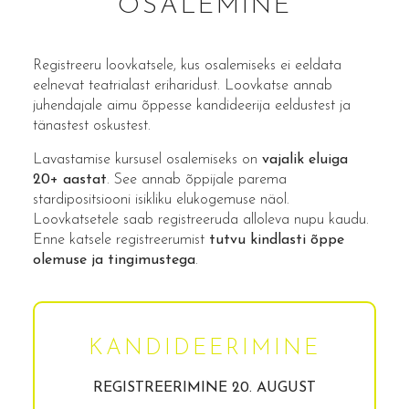
OSALEMINE
Registreeru loovkatsele, kus osalemiseks ei eeldata
eelnevat teatrialast eriharidust. Loovkatse annab
juhendajale aimu õppesse kandideerija eeldustest ja
tänastest oskustest.
Lavastamise kursusel osalemiseks on
vajalik eluiga
20+ aastat
. See annab õppijale parema
stardipositsiooni isikliku elukogemuse näol.
Loovkatsetele saab registreeruda alloleva nupu kaudu.
Enne katsele registreerumist
tutvu kindlasti õppe
olemuse ja tingimustega
.
KANDIDEERIMINE
REGISTREERIMINE
20. AUGUST