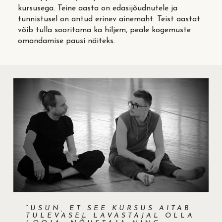
kursusega. Teine aasta on edasijõudnutele ja
tunnistusel on antud erinev ainemaht. Teist aastat
võib tulla sooritama ka hiljem, peale kogemuste
omandamise pausi näiteks.
“USUN, ET SEE KURSUS AITAB
TULEVASEL LAVASTAJAL OLLA