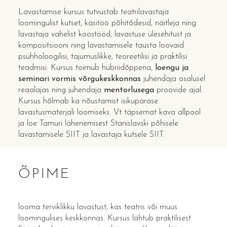
Lavastamise kursus tutvustab teatrilavastaja
loomingulist kutset, käsitöö põhitõdesid, näitleja ning
lavastaja vahelist koostööd, lavastuse ülesehitust ja
kompositsiooni ning lavastamisele tausta loovaid
psühholoogilisi, tajumuslikke, teoreetilisi ja praktilisi
teadmisi. Kursus toimub hübriidõppena,
loengu ja
seminari vormis võrgukeskkonnas
juhendaja osalusel
reaalajas ning juhendaja
mentorlusega
proovide ajal.
Kursus hõlmab ka nõustamist isikupärase
lavastusmaterjali loomiseks. Vt täpsemat kava allpool
ja loe Tamuri lähenemisest Stanislavski põhisele
lavastamisele
SIIT
ja lavastaja kutsele
SIIT
.
ÕPIME
looma terviklikku lavastust, kas teatris või muus
loomingulises keskkonnas. Kursus lähtub praktilisest