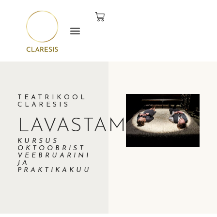
TEATRIKOOL
CLARESIS
LAVASTAMINE
KURSUS
OKTOOBRIST
VEEBRUARINI
JA
PRAKTIKAKUU