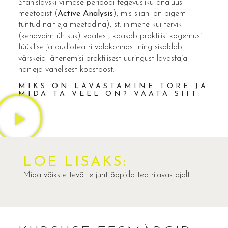
Stanislavski
viimase perioodi tegevusliku analüüsi
meetodist (
Active Analysis
), mis siiani on pigem
tuntud näitleja meetodina), st. inimene-kui-tervik
(kehavaim ühtsus) vaatest, kaasab praktilisi kogemusi
füüsilise ja audioteatri valdkonnast ning sisaldab
värskeid lähenemisi praktilisest uuringust lavastaja-
näitleja vahelisest koostööst.
MIKS ON LAVASTAMINE TORE JA
MIDA TA VEEL ON? VAATA SIIT:
LOE LISAKS:
Mida võiks ettevõtte juht õppida teatrilavastajalt.