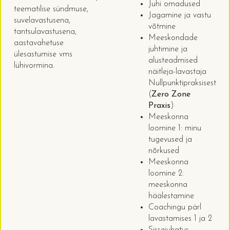
Juhi omadused
teematilise sündmuse,
Jagamine ja vastu
suvelavastusena,
võtmine
tantsulavastusena,
Meeskondade
aastavahetuse
juhtimine ja
ülesastumise vms
alusteadmised
lühivormina.
näitleja-lavastaja
Nullpunktipraksisest
(
Zero Zone
Praxis
)
Meeskonna
loomine 1: minu
tugevused ja
nõrkused
Meeskonna
loomine 2:
meeskonna
häälestamine
Coachingu pärl
lavastamises 1 ja 2
Sissejuhatus