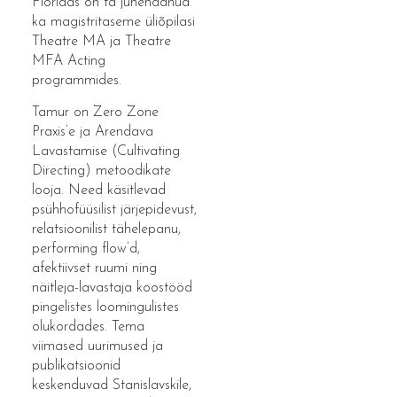
Floridas on ta juhendanud
ka magistritaseme üliõpilasi
Theatre MA ja Theatre
MFA Acting
programmides.
Tamur on Zero Zone
Praxis’e ja Arendava
Lavastamise (Cultivating
Directing) metoodikate
looja. Need käsitlevad
psühhofüüsilist järjepidevust,
relatsioonilist tähelepanu,
performing flow’d,
afektiivset ruumi ning
näitleja-lavastaja koostööd
pingelistes loomingulistes
olukordades. Tema
viimased uurimused ja
publikatsioonid
keskenduvad Stanislavskile,