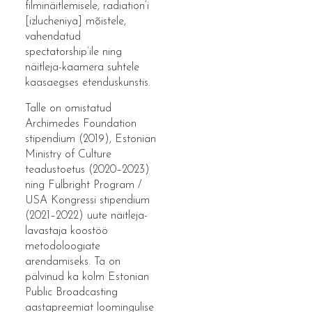
filminäitlemisele, radiation’i
[izlucheniya] mõistele,
vahendatud
spectatorship’ile ning
näitleja-kaamera suhtele
kaasaegses etenduskunstis.
Talle on omistatud
Archimedes Foundation
stipendium (2019), Estonian
Ministry of Culture
teadustoetus (2020–2023)
ning Fulbright Program /
USA Kongressi stipendium
(2021–2022) uute näitleja-
lavastaja koostöö
metodoloogiate
arendamiseks. Ta on
pälvinud ka kolm
Estonian
Public Broadcasting
aastapreemiat loomingulise