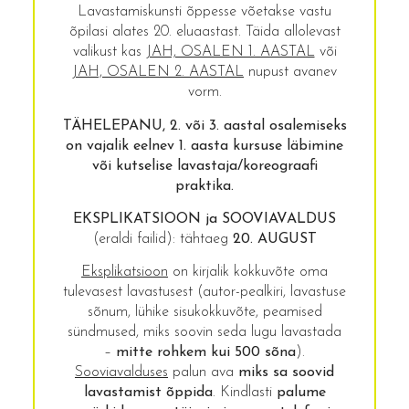
Lavastamiskunsti õppesse võetakse vastu
õpilasi alates 20. eluaastast. Täida allolevast
valikust kas
JAH, OSALEN 1. AASTAL
või
JAH, OSALEN 2. AASTAL
nupust avanev
vorm.
TÄHELEPANU, 2. või 3. aastal osalemiseks
on vajalik eelnev 1. aasta kursuse läbimine
või kutselise lavastaja/koreograafi
praktika.
EKSPLIKATSIOON ja SOOVIAVALDUS
(eraldi failid): tähtaeg
20. AUGUST
Eksplikatsioon
on kirjalik kokkuvõte oma
tulevasest lavastusest (autor-pealkiri, lavastuse
sõnum, lühike sisukokkuvõte, peamised
sündmused, miks soovin seda lugu lavastada
–
mitte rohkem kui 500 sõna
).
Sooviavalduses
palun ava
miks sa soovid
lavastamist õppida
. Kindlasti
palume