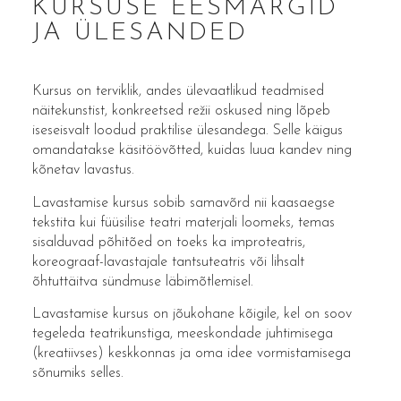
KURSUSE EESMÄRGID
JA ÜLESANDED
Kursus on terviklik, andes ülevaatlikud teadmised
näitekunstist, konkreetsed režii oskused ning lõpeb
iseseisvalt loodud praktilise ülesandega. Selle käigus
omandatakse käsitöövõtted, kuidas luua kandev ning
kõnetav lavastus.
Lavastamise kursus sobib samavõrd nii kaasaegse
tekstita kui füüsilise teatri materjali loomeks, temas
sisalduvad põhitõed on toeks ka improteatris,
koreograaf-lavastajale tantsuteatris või lihsalt
õhtuttäitva sündmuse läbimõtlemisel.
Lavastamise kursus on jõukohane kõigile, kel on soov
tegeleda teatrikunstiga, meeskondade juhtimisega
(kreatiivses) keskkonnas ja oma idee vormistamisega
sõnumiks selles.