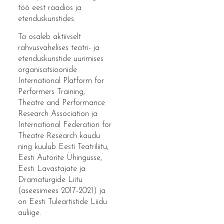
töö eest raadios ja
etenduskunstides.
Ta osaleb aktiivselt
rahvusvahelises teatri- ja
etenduskunstide uurimises
organisatsioonide
International Platform for
Performers Training,
Theatre and Performance
Research Association ja
International Federation for
Theatre Research kaudu
ning kuulub Eesti Teatriliitu,
Eesti Autorite Ühingusse,
Eesti Lavastajate ja
Dramaturgide Liitu
(aseesimees 2017-2021) ja
on Eesti Tuleartistide Liidu
auliige.