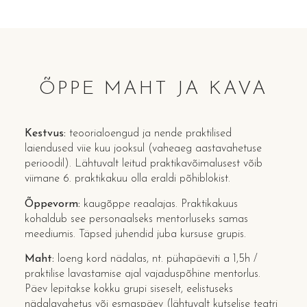
ÕPPE MAHT JA KAVA
Kestvus:
teoorialoengud ja nende praktilised
laiendused viie kuu jooksul (vaheaeg aastavahetuse
perioodil). Lähtuvalt leitud praktikavõimalusest võib
viimane 6. praktikakuu olla eraldi põhiblokist.
Õppevorm:
kaugõppe reaalajas. Praktikakuus
kohaldub see personaalseks mentorluseks samas
meediumis. Täpsed juhendid juba kursuse grupis.
Maht:
loeng kord nädalas, nt. pühapäeviti a 1,5h /
praktilise lavastamise ajal vajaduspõhine mentorlus.
Päev lepitakse kokku grupi siseselt, eelistuseks
nädalavahetus või esmaspäev (lähtuvalt kutselise teatri