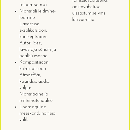
tantsulavastusena,
taipamise osa.
aastavahetuse
Materjali leidmine-
ülesastumise vms
loomine.
lühivormina.
Lavastuse
eksplikatsioon,
kontseptsioon.
Autori idee,
lavastaja sõnum ja
pealisülesanne.
Kompositsioon,
kulminatsioon
Atmosfäär,
kujundus, audio,
valgus
Materiaalne ja
mittemateriaalne
Loominguline
meeskond, näitleja
valik