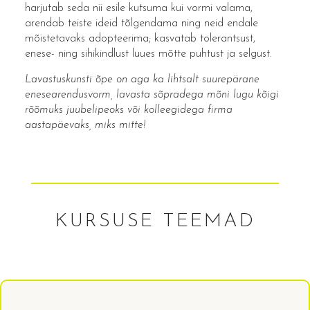
harjutab seda nii esile kutsuma kui vormi valama,
arendab teiste ideid tõlgendama ning neid endale
mõistetavaks adopteerima; kasvatab tolerantsust,
enese- ning sihikindlust luues mõtte puhtust ja selgust.
Lavastuskunsti õpe on aga ka lihtsalt suurepärane
enesearendusvorm, lavasta sõpradega mõni lugu kõigi
rõõmuks juubelipeoks või kolleegidega firma
aastapäevaks, miks mitte!
KURSUSE TEEMAD