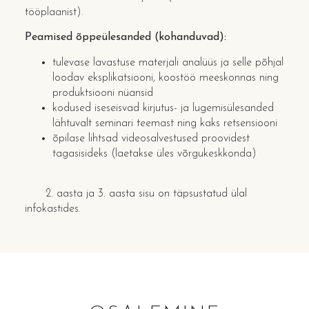
tööplaanist).
Peamised õppeülesanded (kohanduvad):
tulevase lavastuse materjali analüüs ja selle põhjal
loodav eksplikatsiooni, koostöö meeskonnas ning
produktsiooni nüansid
kodused iseseisvad kirjutus- ja lugemisülesanded
lähtuvalt seminari teemast ning kaks retsensiooni
õpilase lihtsad videosalvestused proovidest
tagasisideks (laetakse üles võrgukeskkonda)
2. aasta ja 3. aasta sisu on täpsustatud ülal
infokastides.