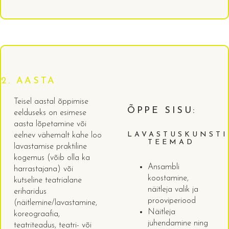
2. AASTA
Teisel aastal õppimise
ÕPPE SISU:
eelduseks on esimese
aasta lõpetamine või
LAVASTUSKUNSTI
eelnev vähemalt kahe loo
TEEMAD
lavastamise praktiline
kogemus (võib olla ka
Ansambli
harrastajana) või
koostamine,
kutseline teatrialane
näitleja valik ja
eriharidus
prooviperiood
(näitlemine/lavastamine,
Näitleja
koreograafia,
juhendamine ning
teatriteadus, teatri- või