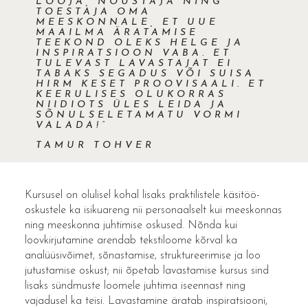
LOOJA, NÕUSTAJA NING
TOESTAJA OMA
MEESKONNALE, ET UUE
MAAILMA ÄRATAMISE
TEEKOND OLEKS HELGE JA
INSPIRATSIOON VABA. ET
TULEVAST LAVASTAJAT EI
TABAKS SEGADUS VÕI SUISA
HIRM KESET PROOVISAALI. ET
KEERULISES OLUKORRAS
NIIDIOTS ÜLES LEIDA JA
SÕNULSELETAMATU VORMI
VALADA!”
TAMUR TOHVER
Kursusel on olulisel kohal lisaks praktilistele käsitöö-
oskustele ka isikuareng nii personaalselt kui meeskonnas
ning meeskonna juhtimise oskused. Nõnda kui
loovkirjutamine arendab tekstiloome kõrval ka
analüüsivõimet, sõnastamise, struktureerimise ja loo
jutustamise oskust; nii õpetab lavastamise kursus sind
lisaks sündmuste loomele juhtima iseennast ning
vajadusel ka teisi. Lavastamine äratab inspiratsiooni,