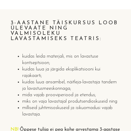
3-AASTANE TÄISKURSUS LOOB
ÜLEVAATE NING
VALMISOLEKU
LAVASTAMISEKS TEATRIS:
kuidas leida materjali, mis on lavastuse
kontseptsioon;
kuidas luua ja järgida eksplikatsiooni kui
rajakaarti;
kuidas luua ansambel, näitleja-lavastaja tandem
ja lavastusmeeskonnaga;
mida vajab prooviperiood ja etendus;
miks on vaja lavastajal produtsendioskuseid ning
milliseid juhtimisoskuseid ja isikuomadusi vajab
lavastaja.
NB!
Õppese tulija ei pea kohe arvestama 3-aastase