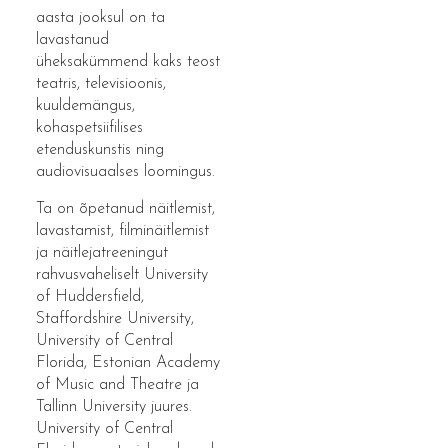
aasta jooksul on ta
lavastanud
üheksakümmend kaks teost
teatris, televisioonis,
kuuldemängus,
kohaspetsiifilises
etenduskunstis ning
audiovisuaalses loomingus.
Ta on õpetanud näitlemist,
lavastamist, filminäitlemist
ja näitlejatreeningut
rahvusvaheliselt University
of Huddersfield,
Staffordshire University,
University of Central
Florida, Estonian Academy
of Music and Theatre ja
Tallinn University juures.
University of Central