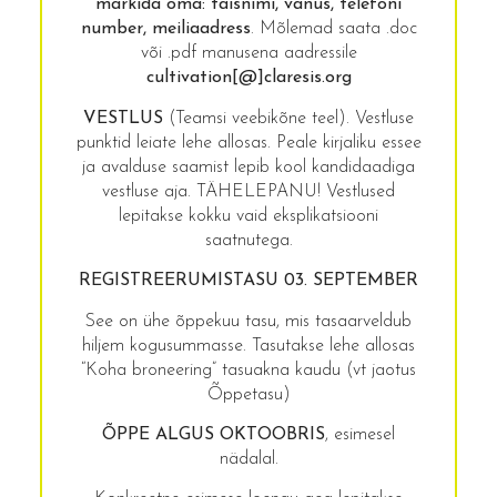
märkida oma: täisnimi, vanus, telefoni
number, meiliaadress
. Mõlemad saata .doc
või .pdf manusena aadressile
cultivation[@]claresis.org
VESTLUS
(Teamsi veebikõne teel). Vestluse
punktid leiate lehe allosas. Peale kirjaliku essee
ja avalduse saamist lepib kool kandidaadiga
vestluse aja. TÄHELEPANU! Vestlused
lepitakse kokku vaid eksplikatsiooni
saatnutega.
REGISTREERUMISTASU 03. SEPTEMBER
See on ühe õppekuu tasu, mis tasaarveldub
hiljem kogusummasse. Tasutakse lehe allosas
“Koha broneering” tasuakna kaudu (vt jaotus
Õppetasu)
ÕPPE ALGUS OKTOOBRIS
, esimesel
nädalal.