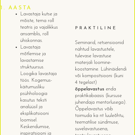
1. AASTA
Lavastaja kutse ja
mõiste, tema roll
teatris ja vajalikkus
PRAKTILINE
ansamblis, roll
ühiskonnas.
Seminarid, retsensioonid
Lavastaja
nähtud lavastustele,
mõtlemise ja
tulevase lavastuse
lavastamise
materjali loomine-
struktuursus.
koostamine. Lühinäidendi
Loogika lavastaja
või kompositsiooni (kuni
töös. Kogemus-
4 tegelast)
käitumusliku
õppelavastus
enda
psühholoogia
praktikabaasis (kursuse
kasutus teksti
juhendaja mentorlusega).
analüüsil ja
Õppelavastus võib
eksplikatsiooni
toimuda ka nt luuleõhtu,
loomisel.
teematilise sündmuse,
Keskendumise,
suvelavastusena,
inspiratsiooni ja