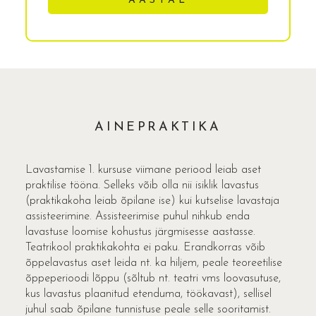
AASTAL
AINEPRAKTIKA
Lavastamise 1. kursuse viimane periood leiab aset
praktilise tööna. Selleks võib olla nii isiklik lavastus
(praktikakoha leiab õpilane ise) kui kutselise lavastaja
assisteerimine. Assisteerimise puhul nihkub enda
lavastuse loomise kohustus järgmisesse aastasse.
Teatrikool praktikakohta ei paku. Erandkorras võib
õppelavastus aset leida nt. ka hiljem, peale teoreetilise
õppeperioodi lõppu (sõltub nt. teatri vms loovasutuse,
kus lavastus plaanitud etenduma, töökavast), sellisel
juhul saab õpilane tunnistuse peale selle sooritamist.