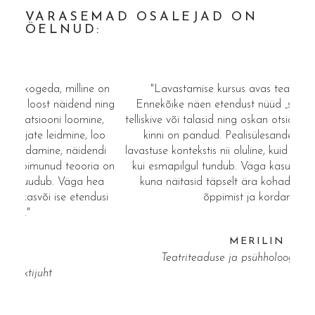
VARASEMAD OSALEJAD ON
ÖELNUD:
on
"Lavastamise kursus avas teatrit uuest küljest.
ning
Ennekõike näen etendust nüüd „struktuurselt“ – selle
,
telliskive või talasid ning oskan otsida kruve, millega kõik
oo
kinni on pandud. Pealisülesande sõnastamine on
tä
di
lavastuse kontekstis nii oluline, kuid ei ole üldse nii kerge,
rää
a on
kui esmapilgul tundub. Väga kasulikud olid seminarid,
ikk
a
kuna näitasid täpselt ära kohad, mis vajavad veel
si
õppimist ja kordamist."
MERILIN
Teatriteaduse ja psühholoogia spetsialist