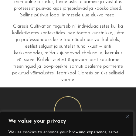
mentaalne otsustus, tunnetuslik taipamine ja vastutus
protsessist püsivad ajas järjepidevad ja kooskõlalised.
Selline püsivus loob inimesele uue elukvaliteedi.
Claresis Cultivation tegutseb nii individuaalsetes kui ka
kollektiivsetes kontekstides. See toetab kunstnikke, juhte
ja professionaale, kelle töö nõuab püsivat kohalolu,
eetilist selgust ja suhtelist tundlikkust — eriti
keskkondades, mida kujundavad ebakindlus, keerukus
või surve. Kollektiivsetest õppevormidest kasutame
treeninguid ja loovprojekte, samuti osaleme partnerite
pakutud võimalustes. Teatrikool Claresis on üks selliseid
vorme.
We value your privacy
We use cookies to enhance your browsing experience, serve