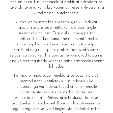
See on ruum, kus kehameelelist praktikat edendatakse,
süvendatakse ja kantakse kogemuslikesse isiklikesse ning
kutselistesse kontekstidesse.
Claresises mõistetakse enesearengut kui pidevat
täiustumise protsessi, mitte kui vaid eesmärgile
suunatud pingutust. Tegevusliku loovõppe (nt
teatrikunst) kaudu omandame mitmemõõtmelise
maailmapildi, avardame mõistmist ja tajuvälja.
Praktikad nagu Nullpunktipraksis, toetavad sisemist
selgust välise surve all, stabiilsust, süvendavad taipamisi
ning võimet tegutseda vahetult, mitte esmareaktsioonist
lähtudes.
Formaate, mida sageli kirjeldatakse coaching’u või
mentorlusena, käsitletakse siin rakenduslike
enesearengu vormidena. Need ei toimi kliendile
osutatavate teenustena, vaid vastastikuste
protsessidena, mis põhinevad kehastunud fookusel,
usaldusel ja järjepidevusel. Rõhk ei ole optimeerimisel
ega korrigeerimisel, vaid tingimuste hoidmisel, milles