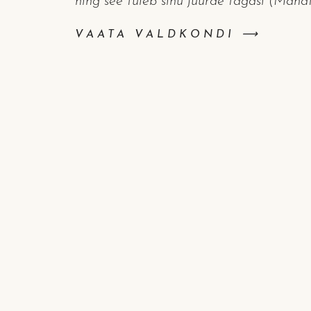
ning see tuleb sinu juurde tagasi (Mah
VAATA VALDKONDI ⟶